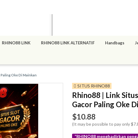
RHINO88 LINK
RHINO88 LINK ALTERNATIF
Handbags
J
 Paling Oke Di Mainkan
SITUS RHINO88
Rhino88 | Link Sit
Gacor Paling Oke D
$10.88
(It may be possible to pay only $
“RHINO88 menghadirkan pengal