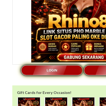
LOGIN
Gift Cards for Every Occasion!