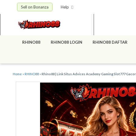
Sell on Bonanza
Help
RHINO88
RHINO88 LOGIN
RHINO88 DAFTAR
Home
»
RHINO88
»
Rhino88 | Link Situs Advices Academy Gaming Slot777 Gacor