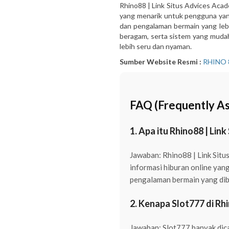
Rhino88 | Link Situs Advices Aca
yang menarik untuk pengguna yan
dan pengalaman bermain yang lebi
beragam, serta sistem yang mudah
lebih seru dan nyaman.
Sumber Website Resmi :
RHINO 
FAQ (Frequently A
1. Apa itu Rhino88 | Li
Jawaban: Rhino88 | Link Sit
informasi hiburan online yang
pengalaman bermain yang dibu
2. Kenapa Slot777 di Rh
Jawaban: Slot777 banyak dica