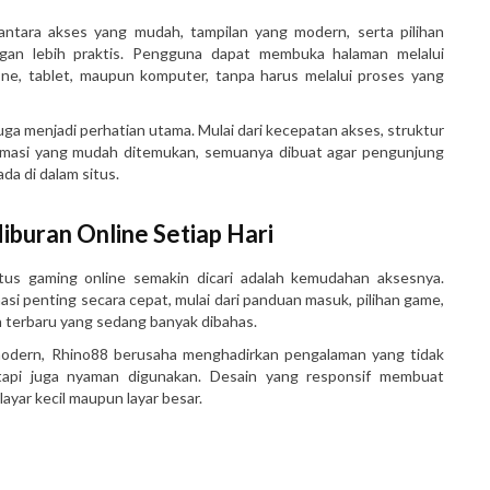
ntara akses yang mudah, tampilan yang modern, serta pilihan
ngan lebih praktis. Pengguna dapat membuka halaman melalui
one, tablet, maupun komputer, tanpa harus melalui proses yang
uga menjadi perhatian utama. Mulai dari kecepatan akses, struktur
ormasi yang mudah ditemukan, semuanya dibuat agar pengunjung
da di dalam situs.
iburan Online Setiap Hari
tus gaming online semakin dicari adalah kemudahan aksesnya.
i penting secara cepat, mulai dari panduan masuk, pilihan game,
n terbaru yang sedang banyak dibahas.
odern, Rhino88 berusaha menghadirkan pengalaman yang tidak
etapi juga nyaman digunakan. Desain yang responsif membuat
layar kecil maupun layar besar.