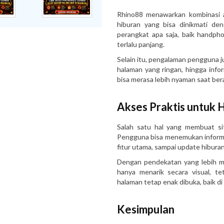
Rhino88 menawarkan kombinasi a
hiburan yang bisa dinikmati de
perangkat apa saja, baik handph
terlalu panjang.
Selain itu, pengalaman pengguna j
halaman yang ringan, hingga inf
bisa merasa lebih nyaman saat bera
Akses Praktis untuk H
Salah satu hal yang membuat si
Pengguna bisa menemukan informas
fitur utama, sampai update hibura
Dengan pendekatan yang lebih m
hanya menarik secara visual, t
halaman tetap enak dibuka, baik di 
Kesimpulan