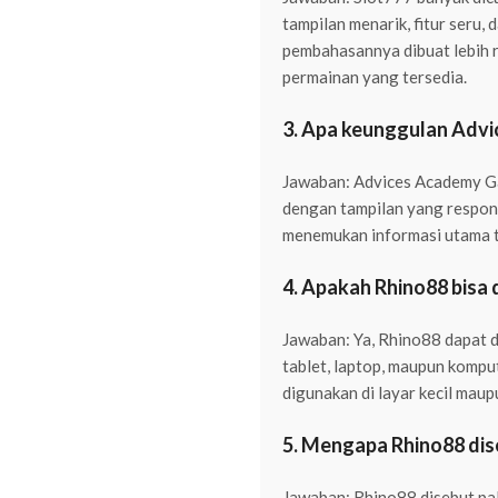
tampilan menarik, fitur seru,
pembahasannya dibuat lebih 
permainan yang tersedia.
3. Apa keunggulan Advi
Jawaban: Advices Academy G
dengan tampilan yang respons
menemukan informasi utama t
4. Apakah Rhino88 bisa
Jawaban: Ya, Rhino88 dapat d
tablet, laptop, maupun kompu
digunakan di layar kecil maup
5. Mengapa Rhino88 dis
Jawaban: Rhino88 disebut pa