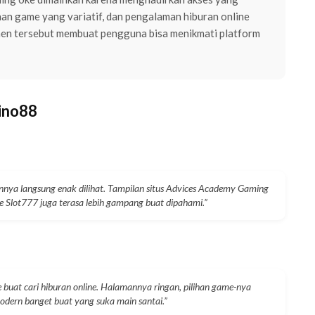
ihan game yang variatif, dan pengalaman hiburan online
emen tersebut membuat pengguna bisa menikmati platform
ino88
nnya langsung enak dilihat. Tampilan situs Advices Academy Gaming
 ke Slot777 juga terasa lebih gampang buat dipahami.”
buat cari hiburan online. Halamannya ringan, pilihan game-nya
odern banget buat yang suka main santai.”