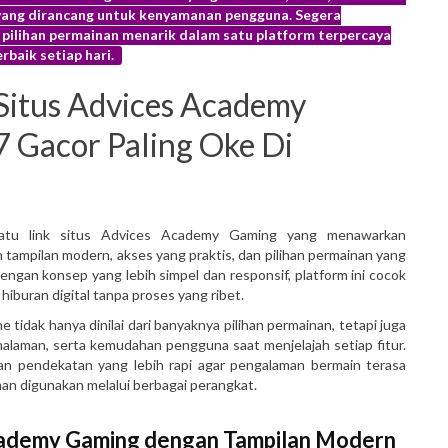
yang dirancang untuk kenyamanan pengguna. Segera
 pilihan permainan menarik dalam satu platform terpercaya
rbaik setiap hari.
 Situs Advices Academy
 Gacor Paling Oke Di
satu link situs Advices Academy Gaming yang menawarkan
tampilan modern, akses yang praktis, dan pilihan permainan yang
Dengan konsep yang lebih simpel dan responsif, platform ini cocok
iburan digital tanpa proses yang ribet.
e tidak hanya dinilai dari banyaknya pilihan permainan, tetapi juga
halaman, serta kemudahan pengguna saat menjelajah setiap fitur.
an pendekatan yang lebih rapi agar pengalaman bermain terasa
man digunakan melalui berbagai perangkat.
Academy Gaming dengan Tampilan Modern