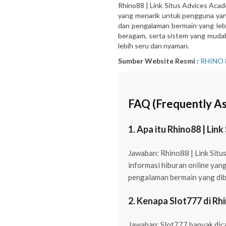
Rhino88 | Link Situs Advices Aca
yang menarik untuk pengguna yan
dan pengalaman bermain yang lebi
beragam, serta sistem yang mudah
lebih seru dan nyaman.
Sumber Website Resmi :
RHINO 
FAQ (Frequently A
1. Apa itu Rhino88 | Li
Jawaban: Rhino88 | Link Sit
informasi hiburan online yang
pengalaman bermain yang dibu
2. Kenapa Slot777 di Rh
Jawaban: Slot777 banyak dica