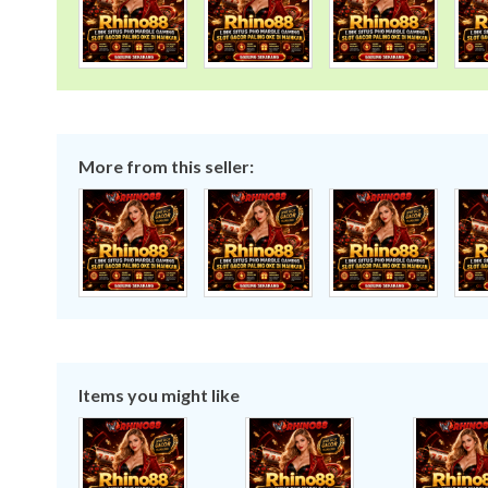
More from this seller:
Items you might like