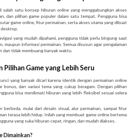
 salah satu konsep hiburan online yang menggabungkan akses
an, dan pilihan game populer dalam satu tempat. Pengguna bisa
tar game online, fitur permainan, serta akses utama yang dibuat
 desktop.
navigasi yang mudah dipahami, pengguna tidak perlu bingung saat
in, maupun informasi permainan. Semua disusun agar pengalaman
sien dan tidak membuang banyak waktu.
 Pilihan Game yang Lebih Seru
kunci yang banyak dicari karena identik dengan permainan online
ur bonus, dan variasi tema yang cukup beragam. Dengan pilihan
guna bisa menikmati hiburan yang lebih fleksibel sesuai selera
r berbeda, mulai dari desain visual, alur permainan, sampai fitur
n terasa lebih hidup. Inilah yang membuat game online bertema
engguna yang suka hiburan cepat, ringan, dan mudah diakses.
e Dimainkan?