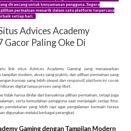
yang dirancang untuk kenyamanan pengguna. Segera
 pilihan permainan menarik dalam satu platform terpercaya
rbaik setiap hari.
 Situs Advices Academy
 Gacor Paling Oke Di
satu link situs Advices Academy Gaming yang menawarkan
tampilan modern, akses yang praktis, dan pilihan permainan yang
Dengan konsep yang lebih simpel dan responsif, platform ini cocok
iburan digital tanpa proses yang ribet.
e tidak hanya dinilai dari banyaknya pilihan permainan, tetapi juga
halaman, serta kemudahan pengguna saat menjelajah setiap fitur.
an pendekatan yang lebih rapi agar pengalaman bermain terasa
man digunakan melalui berbagai perangkat.
Academy Gaming dengan Tampilan Modern