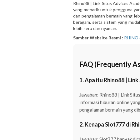
Rhino88 | Link Situs Advices Aca
yang menarik untuk pengguna yan
dan pengalaman bermain yang lebi
beragam, serta sistem yang mudah
lebih seru dan nyaman.
Sumber Website Resmi :
RHINO 
FAQ (Frequently A
1. Apa itu Rhino88 | Li
Jawaban: Rhino88 | Link Sit
informasi hiburan online yang
pengalaman bermain yang dibu
2. Kenapa Slot777 di Rh
Jawaban: Slot777 banyak dica