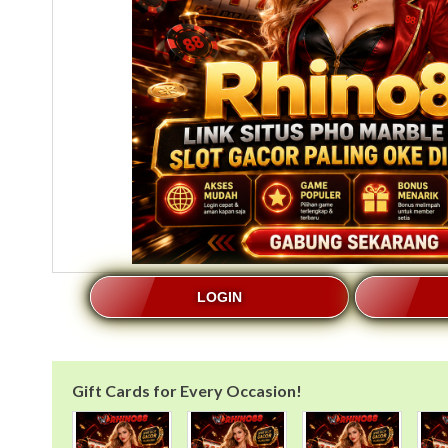
LOGIN
Gift Cards for Every Occasion!