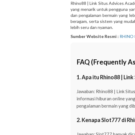
Rhino88 | Link Situs Advices Aca
yang menarik untuk pengguna yan
dan pengalaman bermain yang lebi
beragam, serta sistem yang mudah
lebih seru dan nyaman.
Sumber Website Resmi :
RHINO 
FAQ (Frequently A
1. Apa itu Rhino88 | Li
Jawaban: Rhino88 | Link Sit
informasi hiburan online yang
pengalaman bermain yang dibu
2. Kenapa Slot777 di Rh
Jawaban: Slot777 banyak dica