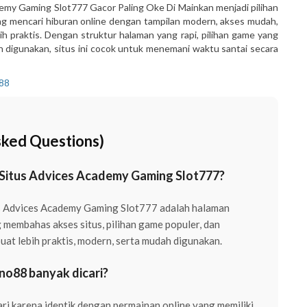
demy Gaming Slot777 Gacor Paling Oke Di Mainkan menjadi pilihan
g mencari hiburan online dengan tampilan modern, akses mudah,
h praktis. Dengan struktur halaman yang rapi, pilihan game yang
 digunakan, situs ini cocok untuk menemani waktu santai secara
88
sked Questions)
nk Situs Advices Academy Gaming Slot777?
us Advices Academy Gaming Slot777 adalah halaman
 membahas akses situs, pilihan game populer, dan
at lebih praktis, modern, serta mudah digunakan.
ino88 banyak dicari?
ri karena identik dengan permainan online yang memiliki