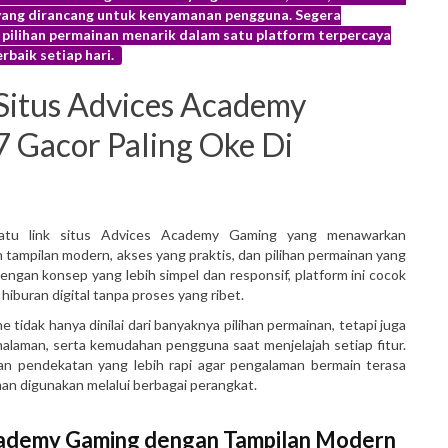
yang dirancang untuk kenyamanan pengguna. Segera
 pilihan permainan menarik dalam satu platform terpercaya
rbaik setiap hari.
 Situs Advices Academy
 Gacor Paling Oke Di
satu link situs Advices Academy Gaming yang menawarkan
tampilan modern, akses yang praktis, dan pilihan permainan yang
Dengan konsep yang lebih simpel dan responsif, platform ini cocok
iburan digital tanpa proses yang ribet.
e tidak hanya dinilai dari banyaknya pilihan permainan, tetapi juga
halaman, serta kemudahan pengguna saat menjelajah setiap fitur.
an pendekatan yang lebih rapi agar pengalaman bermain terasa
man digunakan melalui berbagai perangkat.
Academy Gaming dengan Tampilan Modern