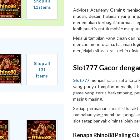
Shop all
11 items
Advices Academy Gaming menjadi
mudah, desain halaman yang ring
menemukan berbagai informasi sepu
lebih praktis untuk mobile maupun
Melalui tampilan yang clean dan 
mencari menu utama, halaman log
menjelajah situs terasa lebih efi
Shop all
Slot777 Gacor dengan
131
items
Slot777
menjadi salah satu kata 
yang punya tampilan menarik, fit
game yang terus berkembang, peng
masing-masing.
Setiap permainan memiliki karakte
tambahan yang membuat pengalama
slot tetap banyak diminati oleh p
Kenapa Rhino88 Paling Ok