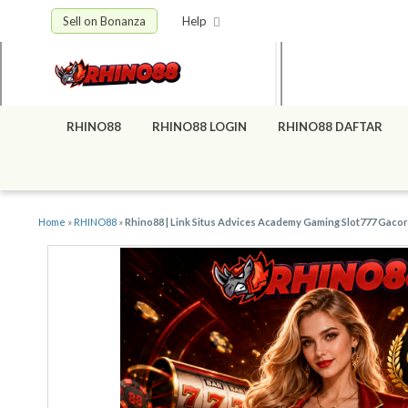
Sell on Bonanza
Help
RHINO88
RHINO88 LOGIN
RHINO88 DAFTAR
Home
»
RHINO88
»
Rhino88 | Link Situs Advices Academy Gaming Slot777 Gacor