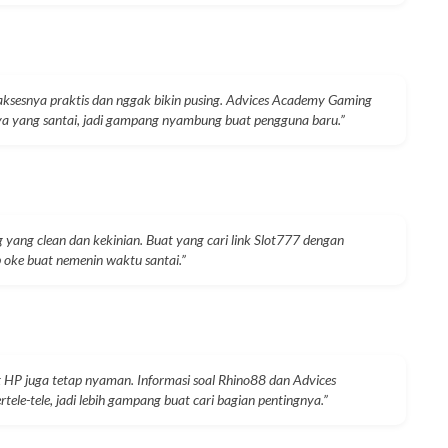
 aksesnya praktis dan nggak bikin pusing. Advices Academy Gaming
aya yang santai, jadi gampang nyambung buat pengguna baru.”
 yang clean dan kekinian. Buat yang cari link Slot777 dengan
 oke buat nemenin waktu santai.”
t HP juga tetap nyaman. Informasi soal Rhino88 dan Advices
le-tele, jadi lebih gampang buat cari bagian pentingnya.”