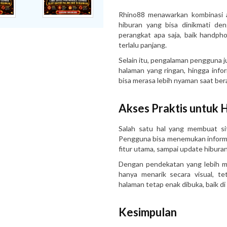
Rhino88 menawarkan kombinasi a
hiburan yang bisa dinikmati de
perangkat apa saja, baik handph
terlalu panjang.
Selain itu, pengalaman pengguna j
halaman yang ringan, hingga inf
bisa merasa lebih nyaman saat bera
Akses Praktis untuk H
Salah satu hal yang membuat si
Pengguna bisa menemukan informas
fitur utama, sampai update hibura
Dengan pendekatan yang lebih m
hanya menarik secara visual, t
halaman tetap enak dibuka, baik di 
Kesimpulan