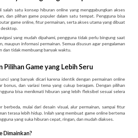
 salah satu konsep hiburan online yang menggabungkan akses
an, dan pilihan game populer dalam satu tempat. Pengguna bisa
tar game online, fitur permainan, serta akses utama yang dibuat
 desktop.
navigasi yang mudah dipahami, pengguna tidak perlu bingung saat
in, maupun informasi permainan. Semua disusun agar pengalaman
sien dan tidak membuang banyak waktu.
 Pilihan Game yang Lebih Seru
kunci yang banyak dicari karena identik dengan permainan online
ur bonus, dan variasi tema yang cukup beragam. Dengan pilihan
guna bisa menikmati hiburan yang lebih fleksibel sesuai selera
r berbeda, mulai dari desain visual, alur permainan, sampai fitur
n terasa lebih hidup. Inilah yang membuat game online bertema
engguna yang suka hiburan cepat, ringan, dan mudah diakses.
e Dimainkan?