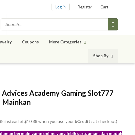
Log in
Register
Cart
ewelry
Coupons
More Categories
Shop By
us Advices Academy Gaming Slot777
i Mainkan
7.88 instead of $10.88 when you use your
bCredits
at checkout)
aman bermain game online yang lebih seru, aman, dan mudah