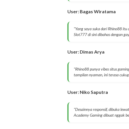
User: Bagas Wiratama
“Yang saya suka dari Rhino88 itu
Slot777 di sini dibahas dengan g
User: Dimas Arya
“Rhino88 punya vibes situs gaming
tampilan nyaman, ini terasa cukup
User: Niko Saputra
“Desainnya responsif, dibuka lewa
Academy Gaming dibuat nggak berte