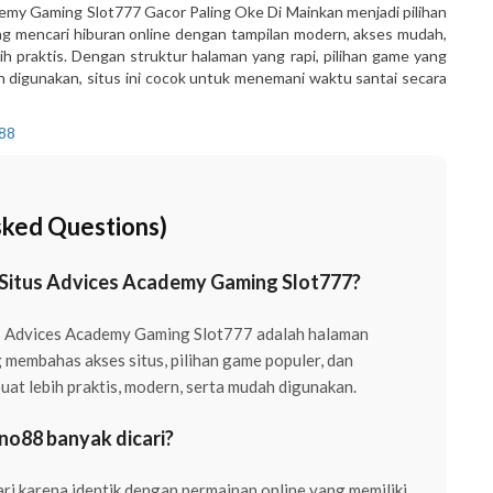
demy Gaming Slot777 Gacor Paling Oke Di Mainkan menjadi pilihan
g mencari hiburan online dengan tampilan modern, akses mudah,
h praktis. Dengan struktur halaman yang rapi, pilihan game yang
 digunakan, situs ini cocok untuk menemani waktu santai secara
88
sked Questions)
nk Situs Advices Academy Gaming Slot777?
us Advices Academy Gaming Slot777 adalah halaman
 membahas akses situs, pilihan game populer, dan
at lebih praktis, modern, serta mudah digunakan.
ino88 banyak dicari?
ri karena identik dengan permainan online yang memiliki