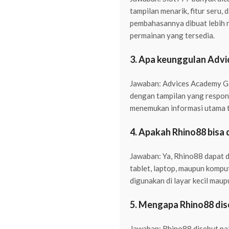
tampilan menarik, fitur seru,
pembahasannya dibuat lebih 
permainan yang tersedia.
3. Apa keunggulan Advi
Jawaban: Advices Academy G
dengan tampilan yang respons
menemukan informasi utama t
4. Apakah Rhino88 bisa
Jawaban: Ya, Rhino88 dapat d
tablet, laptop, maupun kompu
digunakan di layar kecil maup
5. Mengapa Rhino88 dis
Jawaban: Rhino88 disebut pa