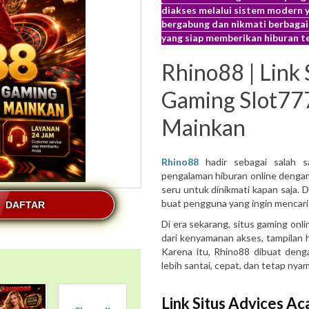
diakses melalui sistem modern 
bergabung dan nikmati berbagai
yang siap memberikan hiburan te
More
Rhino88 | Link
info
Gaming Slot777
Mainkan
Rhino88
hadir sebagai salah 
pengalaman hiburan online dengan 
seru untuk dinikmati kapan saja. 
buat pengguna yang ingin mencari h
DAFTAR
Di era sekarang, situs gaming onlin
dari kenyamanan akses, tampilan 
Karena itu, Rhino88 dibuat deng
lebih santai, cepat, dan tetap nya
Link Situs Advices 