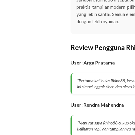
praktis, tampilan modern, pil
yang lebih santai. Semua el
dengan lebih nyaman.
Review Pengguna Rh
User: Arga Pratama
“Pertama kali buka Rhino88, kesa
ini simpel, nggak ribet, dan akses
User: Rendra Mahendra
“Menurut saya Rhino88 cukup oke 
kelihatan rapi, dan tampilannya m