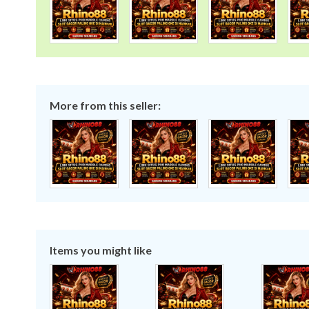
More from this seller:
Items you might like