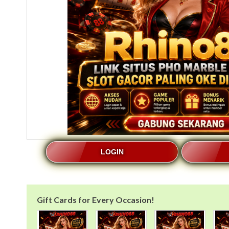
LOGIN
Gift Cards for Every Occasion!