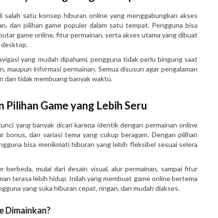
 salah satu konsep hiburan online yang menggabungkan akses
an, dan pilihan game populer dalam satu tempat. Pengguna bisa
tar game online, fitur permainan, serta akses utama yang dibuat
 desktop.
navigasi yang mudah dipahami, pengguna tidak perlu bingung saat
in, maupun informasi permainan. Semua disusun agar pengalaman
sien dan tidak membuang banyak waktu.
 Pilihan Game yang Lebih Seru
kunci yang banyak dicari karena identik dengan permainan online
ur bonus, dan variasi tema yang cukup beragam. Dengan pilihan
guna bisa menikmati hiburan yang lebih fleksibel sesuai selera
r berbeda, mulai dari desain visual, alur permainan, sampai fitur
n terasa lebih hidup. Inilah yang membuat game online bertema
engguna yang suka hiburan cepat, ringan, dan mudah diakses.
e Dimainkan?