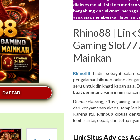
diakses melalui sistem modern 
bergabung dan nikmati berbagai
yang siap memberikan hiburan te
More
Rhino88 | Link
info
Gaming Slot777
Mainkan
Rhino88
hadir sebagai salah 
pengalaman hiburan online dengan 
seru untuk dinikmati kapan saja. 
buat pengguna yang ingin mencari h
DAFTAR
Di era sekarang, situs gaming onlin
dari kenyamanan akses, tampilan 
Karena itu, Rhino88 dibuat deng
lebih santai, cepat, dan tetap nya
Link Situs Advices 