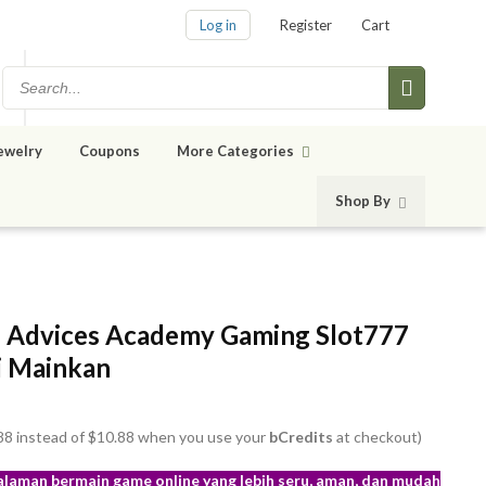
Log in
Register
Cart
ewelry
Coupons
More Categories
Shop By
us Advices Academy Gaming Slot777
i Mainkan
7.88 instead of $10.88 when you use your
bCredits
at checkout)
aman bermain game online yang lebih seru, aman, dan mudah