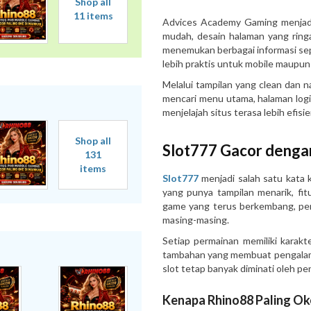
Shop all
11 items
Advices Academy Gaming menjadi
mudah, desain halaman yang ring
menemukan berbagai informasi sepu
lebih praktis untuk mobile maupun
Melalui tampilan yang clean dan 
mencari menu utama, halaman log
menjelajah situs terasa lebih efi
Shop all
Slot777 Gacor dengan
131
items
Slot777
menjadi salah satu kata 
yang punya tampilan menarik, fit
game yang terus berkembang, peng
masing-masing.
Setiap permainan memiliki karakte
tambahan yang membuat pengalama
slot tetap banyak diminati oleh p
Kenapa Rhino88 Paling Ok