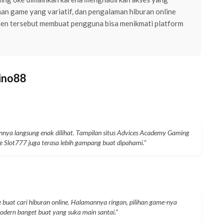
ihan game yang variatif, dan pengalaman hiburan online
emen tersebut membuat pengguna bisa menikmati platform
ino88
nnya langsung enak dilihat. Tampilan situs Advices Academy Gaming
 ke Slot777 juga terasa lebih gampang buat dipahami.”
buat cari hiburan online. Halamannya ringan, pilihan game-nya
odern banget buat yang suka main santai.”