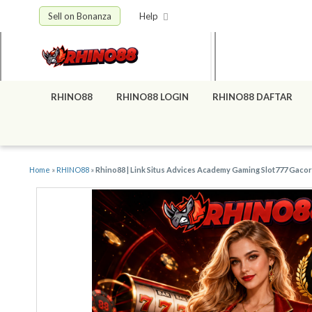
Sell on Bonanza
Help
RHINO88
RHINO88 LOGIN
RHINO88 DAFTAR
Home
»
RHINO88
»
Rhino88 | Link Situs Advices Academy Gaming Slot777 Gacor