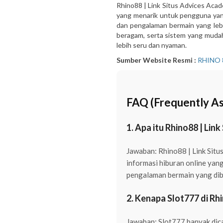
Rhino88 | Link Situs Advices Aca
yang menarik untuk pengguna yan
dan pengalaman bermain yang lebi
beragam, serta sistem yang mudah
lebih seru dan nyaman.
Sumber Website Resmi :
RHINO 
FAQ (Frequently A
1. Apa itu Rhino88 | Li
Jawaban: Rhino88 | Link Sit
informasi hiburan online yang
pengalaman bermain yang dibu
2. Kenapa Slot777 di Rh
Jawaban: Slot777 banyak dica