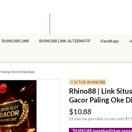
RHINO88 LINK
RHINO88 LINK ALTERNATIF
Handbags
J
 Paling Oke Di Mainkan
SITUS RHINO88
Rhino88 | Link Sit
Gacor Paling Oke D
$10.88
(It may be possible to pay only $
“RHINO88 menghadirkan pengal