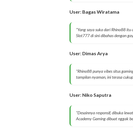
User: Bagas Wiratama
“Yang saya suka dari Rhino88 itu
Slot777 di sini dibahas dengan g
User: Dimas Arya
“Rhino88 punya vibes situs gaming
tampilan nyaman, ini terasa cukup
User: Niko Saputra
“Desainnya responsif, dibuka lewa
Academy Gaming dibuat nggak berte