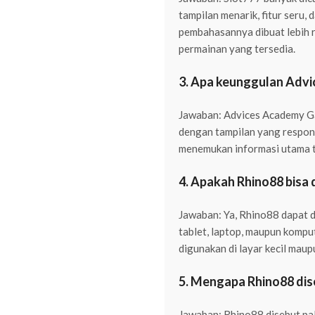
tampilan menarik, fitur seru,
pembahasannya dibuat lebih 
permainan yang tersedia.
3. Apa keunggulan Advi
Jawaban: Advices Academy G
dengan tampilan yang respons
menemukan informasi utama t
4. Apakah Rhino88 bisa
Jawaban: Ya, Rhino88 dapat d
tablet, laptop, maupun kompu
digunakan di layar kecil maup
5. Mengapa Rhino88 dis
Jawaban: Rhino88 disebut pa