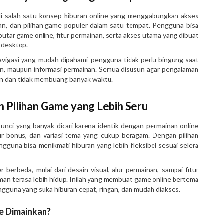
 salah satu konsep hiburan online yang menggabungkan akses
an, dan pilihan game populer dalam satu tempat. Pengguna bisa
tar game online, fitur permainan, serta akses utama yang dibuat
 desktop.
navigasi yang mudah dipahami, pengguna tidak perlu bingung saat
in, maupun informasi permainan. Semua disusun agar pengalaman
sien dan tidak membuang banyak waktu.
 Pilihan Game yang Lebih Seru
kunci yang banyak dicari karena identik dengan permainan online
ur bonus, dan variasi tema yang cukup beragam. Dengan pilihan
guna bisa menikmati hiburan yang lebih fleksibel sesuai selera
r berbeda, mulai dari desain visual, alur permainan, sampai fitur
n terasa lebih hidup. Inilah yang membuat game online bertema
engguna yang suka hiburan cepat, ringan, dan mudah diakses.
e Dimainkan?