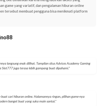
ihan game yang variatif, dan pengalaman hiburan online
emen tersebut membuat pengguna bisa menikmati platform
ino88
nnya langsung enak dilihat. Tampilan situs Advices Academy Gaming
 ke Slot777 juga terasa lebih gampang buat dipahami.”
buat cari hiburan online. Halamannya ringan, pilihan game-nya
odern banget buat yang suka main santai.”