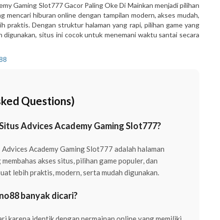
demy Gaming Slot777 Gacor Paling Oke Di Mainkan menjadi pilihan
g mencari hiburan online dengan tampilan modern, akses mudah,
h praktis. Dengan struktur halaman yang rapi, pilihan game yang
 digunakan, situs ini cocok untuk menemani waktu santai secara
88
sked Questions)
nk Situs Advices Academy Gaming Slot777?
us Advices Academy Gaming Slot777 adalah halaman
 membahas akses situs, pilihan game populer, dan
at lebih praktis, modern, serta mudah digunakan.
ino88 banyak dicari?
ri karena identik dengan permainan online yang memiliki