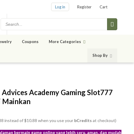
Log in
Register
Cart
ewelry
Coupons
More Categories
Shop By
us Advices Academy Gaming Slot777
i Mainkan
7.88 instead of $10.88 when you use your
bCredits
at checkout)
aman bermain game online yang lebih seru, aman, dan mudah