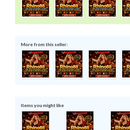
More from this seller:
Items you might like