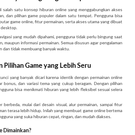
 salah satu konsep hiburan online yang menggabungkan akses
an, dan pilihan game populer dalam satu tempat. Pengguna bisa
tar game online, fitur permainan, serta akses utama yang dibuat
 desktop.
navigasi yang mudah dipahami, pengguna tidak perlu bingung saat
in, maupun informasi permainan. Semua disusun agar pengalaman
sien dan tidak membuang banyak waktu.
 Pilihan Game yang Lebih Seru
kunci yang banyak dicari karena identik dengan permainan online
ur bonus, dan variasi tema yang cukup beragam. Dengan pilihan
guna bisa menikmati hiburan yang lebih fleksibel sesuai selera
r berbeda, mulai dari desain visual, alur permainan, sampai fitur
n terasa lebih hidup. Inilah yang membuat game online bertema
engguna yang suka hiburan cepat, ringan, dan mudah diakses.
e Dimainkan?