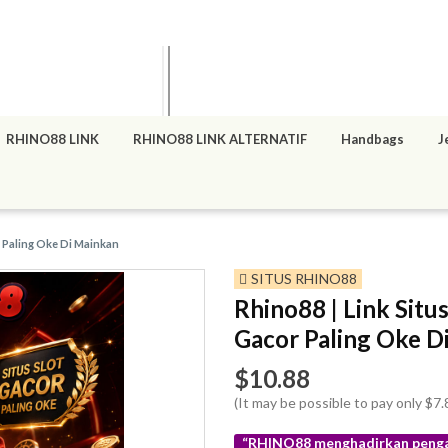
RHINO88 LINK
RHINO88 LINK ALTERNATIF
Handbags
J
 Paling Oke Di Mainkan
SITUS RHINO88
Rhino88 | Link Sit
Gacor Paling Oke D
$10.88
(It may be possible to pay only $
“RHINO88 menghadirkan pengal