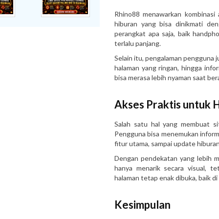
Rhino88 menawarkan kombinasi a
hiburan yang bisa dinikmati de
perangkat apa saja, baik handph
terlalu panjang.
Selain itu, pengalaman pengguna j
halaman yang ringan, hingga inf
bisa merasa lebih nyaman saat bera
Akses Praktis untuk H
Salah satu hal yang membuat si
Pengguna bisa menemukan informas
fitur utama, sampai update hibura
Dengan pendekatan yang lebih m
hanya menarik secara visual, t
halaman tetap enak dibuka, baik di 
Kesimpulan