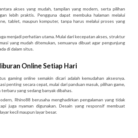
ntara akses yang mudah, tampilan yang modern, serta pilihan
ngan lebih praktis. Pengguna dapat membuka halaman melalui
one, tablet, maupun komputer, tanpa harus melalui proses yang
uga menjadi perhatian utama. Mulai dari kecepatan akses, struktur
ormasi yang mudah ditemukan, semuanya dibuat agar pengunjung
da di dalam situs.
iburan Online Setiap Hari
tus gaming online semakin dicari adalah kemudahan aksesnya.
i penting secara cepat, mulai dari panduan masuk, pilihan game,
n terbaru yang sedang banyak dibahas.
odern, Rhino88 berusaha menghadirkan pengalaman yang tidak
etapi juga nyaman digunakan. Desain yang responsif membuat
layar kecil maupun layar besar.