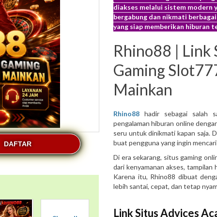
diakses melalui sistem modern 
bergabung dan nikmati berbagai
yang siap memberikan hiburan te
More
Rhino88 | Link
info
Gaming Slot777
Mainkan
Rhino88
hadir sebagai salah 
pengalaman hiburan online dengan 
seru untuk dinikmati kapan saja. 
buat pengguna yang ingin mencari h
DAFTAR
Di era sekarang, situs gaming onlin
dari kenyamanan akses, tampilan 
Karena itu, Rhino88 dibuat deng
lebih santai, cepat, dan tetap nya
Link Situs Advices 