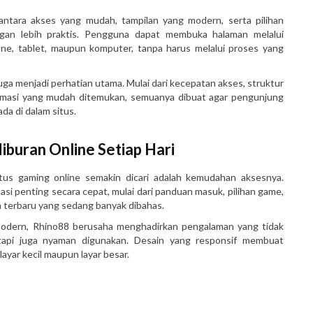
ntara akses yang mudah, tampilan yang modern, serta pilihan
ngan lebih praktis. Pengguna dapat membuka halaman melalui
one, tablet, maupun komputer, tanpa harus melalui proses yang
uga menjadi perhatian utama. Mulai dari kecepatan akses, struktur
ormasi yang mudah ditemukan, semuanya dibuat agar pengunjung
da di dalam situs.
iburan Online Setiap Hari
tus gaming online semakin dicari adalah kemudahan aksesnya.
i penting secara cepat, mulai dari panduan masuk, pilihan game,
n terbaru yang sedang banyak dibahas.
odern, Rhino88 berusaha menghadirkan pengalaman yang tidak
etapi juga nyaman digunakan. Desain yang responsif membuat
layar kecil maupun layar besar.