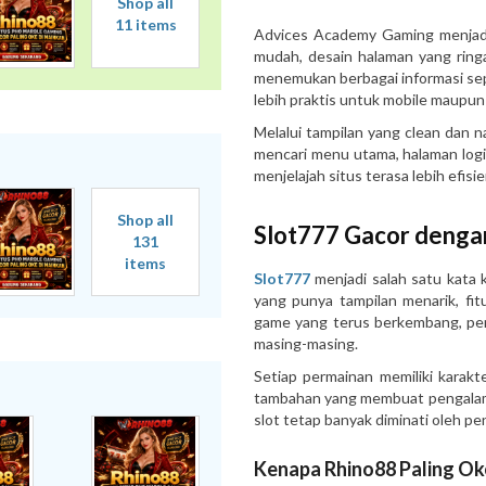
Shop all
11 items
Advices Academy Gaming menjadi
mudah, desain halaman yang ring
menemukan berbagai informasi sepu
lebih praktis untuk mobile maupun
Melalui tampilan yang clean dan 
mencari menu utama, halaman log
menjelajah situs terasa lebih efi
Shop all
Slot777 Gacor dengan
131
items
Slot777
menjadi salah satu kata 
yang punya tampilan menarik, fit
game yang terus berkembang, peng
masing-masing.
Setiap permainan memiliki karakte
tambahan yang membuat pengalama
slot tetap banyak diminati oleh p
Kenapa Rhino88 Paling Ok