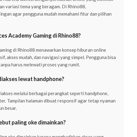
 dan variasi tema yang beragam. Di Rhino88,
ringan agar pengguna mudah memahami fitur dan pilihan
ces Academy Gaming di Rhino88?
aming di Rhino88 menawarkan konsep hiburan online
if, akses mudah, dan navigasi yang simpel. Pengguna bisa
anpa harus melewati proses yang rumit.
 diakses lewat handphone?
iakses melalui berbagai perangkat seperti handphone,
ter. Tampilan halaman dibuat responsif agar tetap nyaman
un besar.
ebut paling oke dimainkan?
ling oke dimainkan karena menghadirkan akses yang