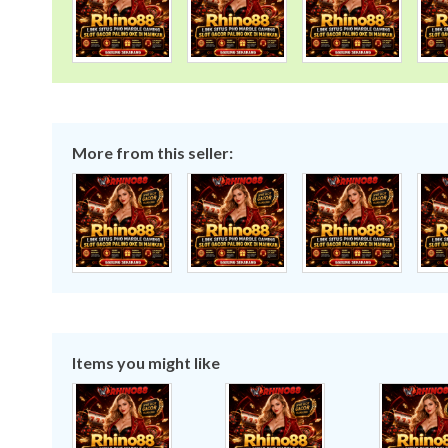
More from this seller:
Items you might like