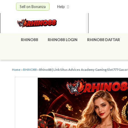
Sell on Bonanza
Help
RHINO88
RHINO88 LOGIN
RHINO88 DAFTAR
Home
»
RHINO88
»
Rhino88 | Link Situs Advices Academy Gaming Slot777 Gacor