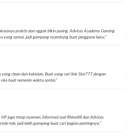
 aksesnya praktis dan nggak bikin pusing. Advices Academy Gaming
aya yang santai, jadi gampang nyambung buat pengguna baru.”
 yang clean dan kekinian. Buat yang cari link Slot777 dengan
 oke buat nemenin waktu santai.”
t HP juga tetap nyaman. Informasi soal Rhino88 dan Advices
le-tele, jadi lebih gampang buat cari bagian pentingnya.”