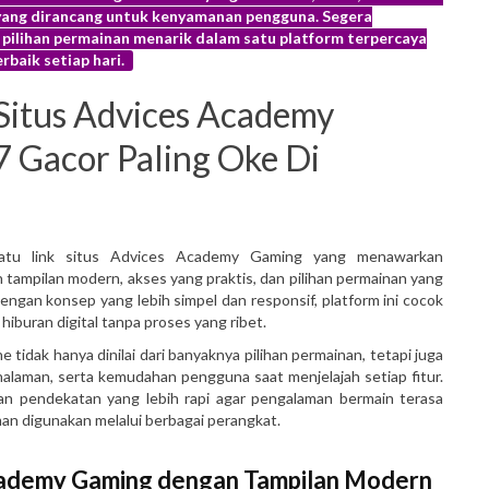
yang dirancang untuk kenyamanan pengguna. Segera
 pilihan permainan menarik dalam satu platform terpercaya
rbaik setiap hari.
 Situs Advices Academy
 Gacor Paling Oke Di
satu link situs Advices Academy Gaming yang menawarkan
tampilan modern, akses yang praktis, dan pilihan permainan yang
Dengan konsep yang lebih simpel dan responsif, platform ini cocok
iburan digital tanpa proses yang ribet.
e tidak hanya dinilai dari banyaknya pilihan permainan, tetapi juga
halaman, serta kemudahan pengguna saat menjelajah setiap fitur.
an pendekatan yang lebih rapi agar pengalaman bermain terasa
man digunakan melalui berbagai perangkat.
Academy Gaming dengan Tampilan Modern