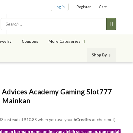
Log in
Register
Cart
ewelry
Coupons
More Categories
Shop By
us Advices Academy Gaming Slot777
i Mainkan
7.88 instead of $10.88 when you use your
bCredits
at checkout)
aman bermain game online yang lebih seru, aman, dan mudah