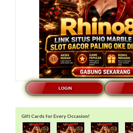
LOGIN
Gift Cards for Every Occasion!