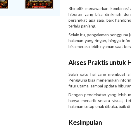
Rhino88 menawarkan kombinasi a
hiburan yang bisa dinikmati de
perangkat apa saja, baik handph
terlalu panjang.
Selain itu, pengalaman pengguna j
halaman yang ringan, hingga inf
bisa merasa lebih nyaman saat bera
Akses Praktis untuk H
Salah satu hal yang membuat si
Pengguna bisa menemukan informas
fitur utama, sampai update hibura
Dengan pendekatan yang lebih m
hanya menarik secara visual, t
halaman tetap enak dibuka, baik di 
Kesimpulan