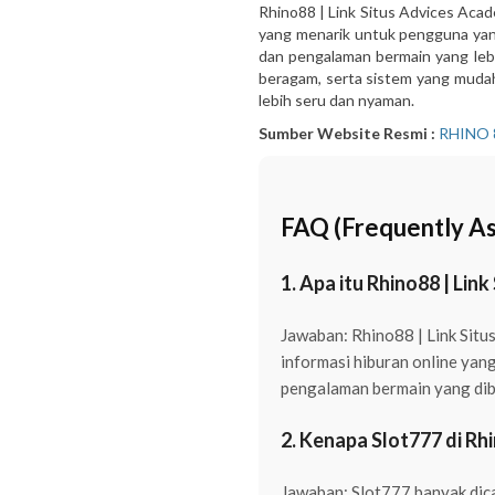
Rhino88 | Link Situs Advices Aca
yang menarik untuk pengguna yan
dan pengalaman bermain yang lebi
beragam, serta sistem yang mudah
lebih seru dan nyaman.
Sumber Website Resmi :
RHINO 
FAQ (Frequently A
1. Apa itu Rhino88 | Li
Jawaban: Rhino88 | Link Sit
informasi hiburan online yang
pengalaman bermain yang dibu
2. Kenapa Slot777 di Rh
Jawaban: Slot777 banyak dica