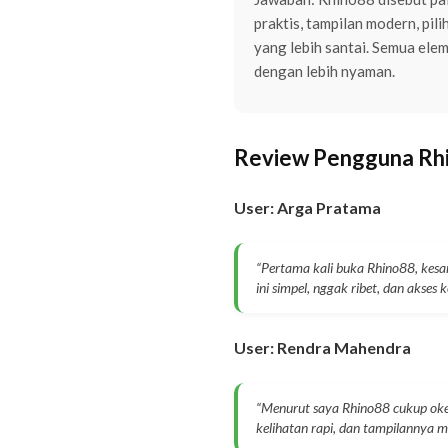
praktis, tampilan modern, pil
yang lebih santai. Semua el
dengan lebih nyaman.
Review Pengguna Rh
User: Arga Pratama
“Pertama kali buka Rhino88, kesa
ini simpel, nggak ribet, dan akses
User: Rendra Mahendra
“Menurut saya Rhino88 cukup oke 
kelihatan rapi, dan tampilannya m