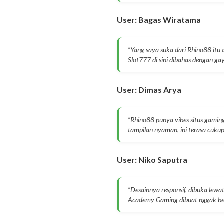
User: Bagas Wiratama
“Yang saya suka dari Rhino88 itu
Slot777 di sini dibahas dengan g
User: Dimas Arya
“Rhino88 punya vibes situs gaming
tampilan nyaman, ini terasa cukup
User: Niko Saputra
“Desainnya responsif, dibuka lewa
Academy Gaming dibuat nggak berte